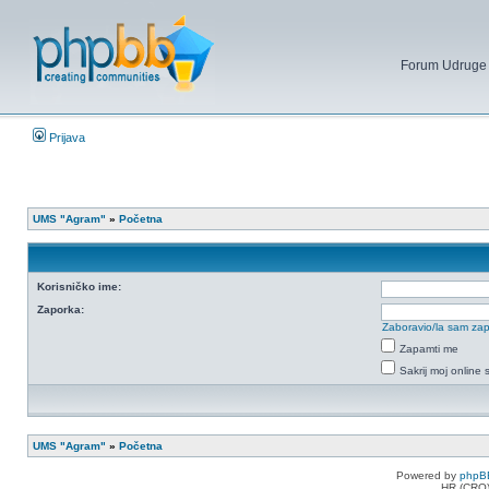
Forum Udruge mi
Prijava
UMS "Agram"
»
Početna
Korisničko ime:
Zaporka:
Zaboravio/la sam za
Zapamti me
Sakrij moj online 
UMS "Agram"
»
Početna
Powered by
phpB
HR (CRO