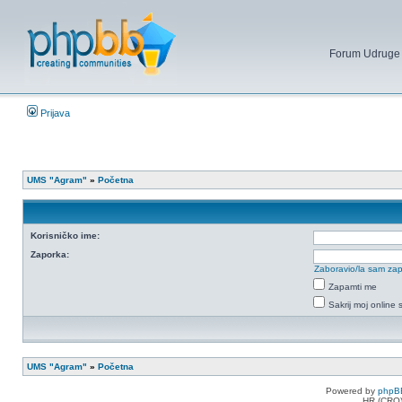
Forum Udruge mi
Prijava
UMS "Agram"
»
Početna
Korisničko ime:
Zaporka:
Zaboravio/la sam za
Zapamti me
Sakrij moj online 
UMS "Agram"
»
Početna
Powered by
phpB
HR (CRO