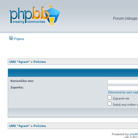
Forum Udruge mi
Prijava
UMS "Agram"
»
Početna
Korisničko ime:
Zaporka:
Zaboravio/la sam za
Zapamti me
Sakrij moj online 
UMS "Agram"
»
Početna
Powered by
phpB
HR (CRO