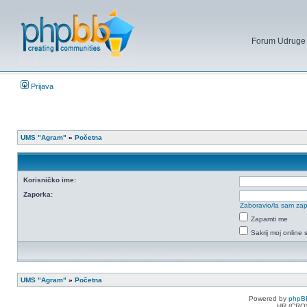
Forum Udruge mi
Prijava
UMS "Agram"
»
Početna
Korisničko ime:
Zaporka:
Zaboravio/la sam za
Zapamti me
Sakrij moj online 
UMS "Agram"
»
Početna
Powered by
phpB
HR (CRO