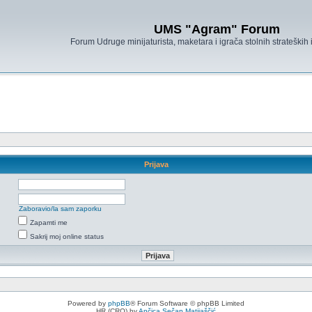
UMS "Agram" Forum
Forum Udruge minijaturista, maketara i igrača stolnih strateških
Prijava
Zaboravio/la sam zaporku
Zapamti me
Sakrij moj online status
Powered by
phpBB
® Forum Software © phpBB Limited
HR (CRO) by
Ančica Sečan Matijaščić