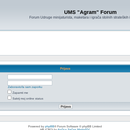
UMS "Agram" Forum
Forum Udruge minijaturista, maketara i igrača stolnih strateških
Prijava
Zaboravio/la sam zaporku
Zapamti me
Sakrij moj online status
Powered by
phpBB
® Forum Software © phpBB Limited
HR (CRO) by
Ančica Sečan Matijaščić