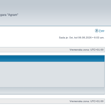
 igara "Agram"
ČPP
Sada je: čet, kol 06.08.2026 • 6:03 am.
Vremenska zona:
UTC+01:00
Vremenska zona:
UTC+01:00