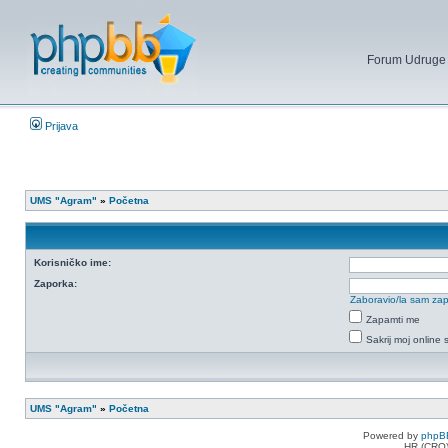
Forum Udruge mi
Prijava
UMS "Agram"
»
Početna
Korisničko ime:
Zaporka:
Zaboravio/la sam za
Zapamti me
Sakrij moj online 
UMS "Agram"
»
Početna
Powered by
phpB
HR (CRO