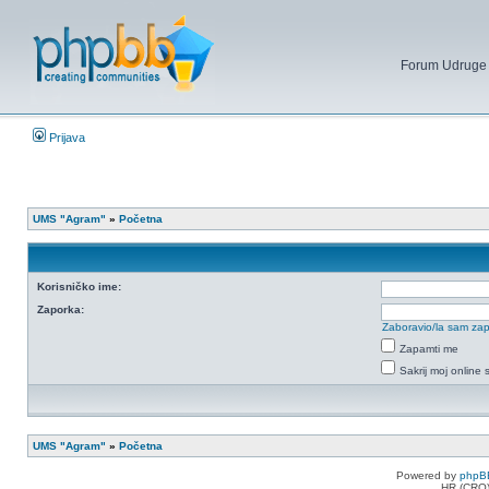
Forum Udruge mi
Prijava
UMS "Agram"
»
Početna
Korisničko ime:
Zaporka:
Zaboravio/la sam za
Zapamti me
Sakrij moj online 
UMS "Agram"
»
Početna
Powered by
phpB
HR (CRO