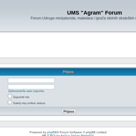
UMS "Agram" Forum
Forum Udruge minijaturista, maketara i igrača stolnih strateških
Prijava
Zaboravio/la sam zaporku
Zapamti me
Sakrij moj online status
Powered by
phpBB
® Forum Software © phpBB Limited
HR (CRO) by
Ančica Sečan Matijaščić