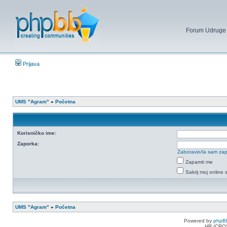
Forum Udruge mi
Prijava
UMS "Agram"
»
Početna
Korisničko ime:
Zaporka:
Zaboravio/la sam za
Zapamti me
Sakrij moj online 
UMS "Agram"
»
Početna
Powered by
phpB
HR (CRO