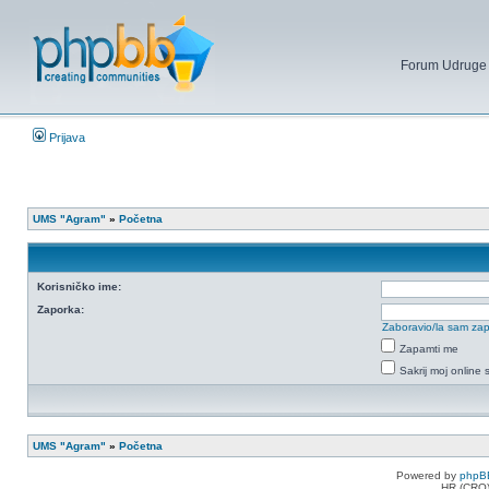
Forum Udruge mi
Prijava
UMS "Agram"
»
Početna
Korisničko ime:
Zaporka:
Zaboravio/la sam za
Zapamti me
Sakrij moj online 
UMS "Agram"
»
Početna
Powered by
phpB
HR (CRO