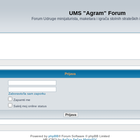
UMS "Agram" Forum
Forum Udruge minijaturista, maketara i igrača stolnih strateških
Prijava
Zaboravio/la sam zaporku
Zapamti me
Sakrij moj online status
Powered by
phpBB
® Forum Software © phpBB Limited
HR (CRO) by
Ančica Sečan Matijaščić