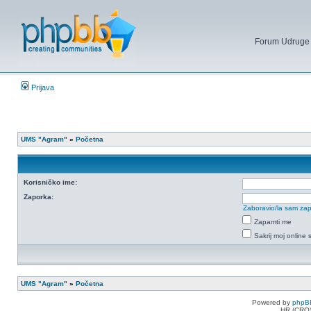
Forum Udruge mi
Prijava
UMS "Agram"
»
Početna
Korisničko ime:
Zaporka:
Zaboravio/la sam za
Zapamti me
Sakrij moj online 
UMS "Agram"
»
Početna
Powered by
phpB
HR (CRO