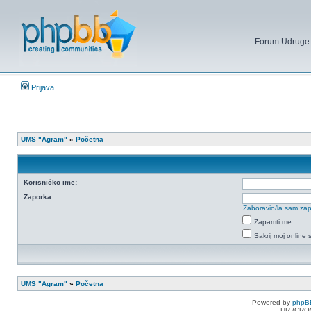
Forum Udruge mi
Prijava
UMS "Agram"
»
Početna
Korisničko ime:
Zaporka:
Zaboravio/la sam za
Zapamti me
Sakrij moj online 
UMS "Agram"
»
Početna
Powered by
phpB
HR (CRO