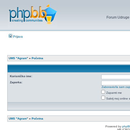
Forum Udruge mi
Prijava
UMS "Agram"
»
Početna
Korisničko ime:
Zaporka:
Zaboravio/la sam za
Zapamti me
Sakrij moj online 
UMS "Agram"
»
Početna
Powered by
phpB
HR (CRO