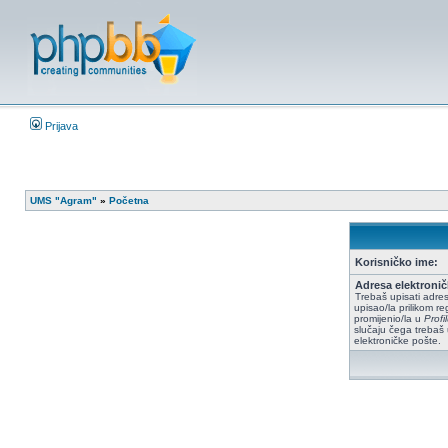
Prijava
UMS "Agram"
»
Početna
Korisničko ime:
Adresa elektronič
Trebaš upisati adres
upisao/la prilikom reg
promijenio/la u
Prof
slučaju čega trebaš 
elektroničke pošte.