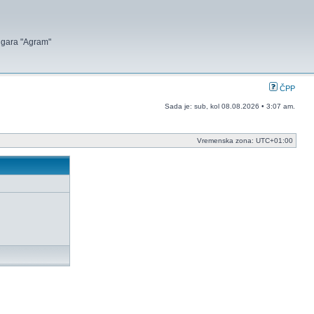
 igara "Agram"
ČPP
Sada je: sub, kol 08.08.2026 • 3:07 am.
Vremenska zona:
UTC+01:00