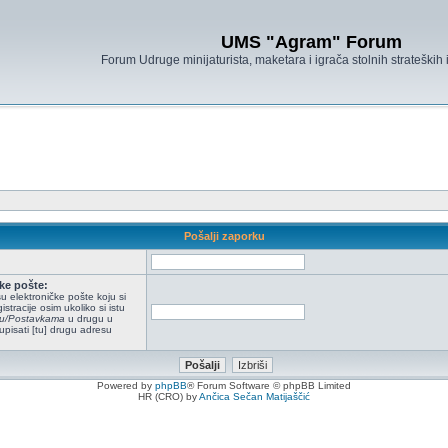
UMS "Agram" Forum
Forum Udruge minijaturista, maketara i igrača stolnih strateških
Pošalji zaporku
ke pošte:
u elektroničke pošte koju si
istracije osim ukoliko si istu
ilu/Postavkama
u drugu u
upisati [tu] drugu adresu
Powered by
phpBB
® Forum Software © phpBB Limited
HR (CRO) by
Ančica Sečan Matijaščić