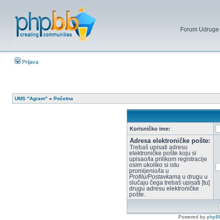
Forum Udruge mi
Prijava
UMS "Agram"
»
Početna
Korisničko ime:
Adresa elektroničke pošte:
Trebaš upisati adresu
elektroničke pošte koju si
upisao/la prilikom registracije
osim ukoliko si istu
promijenio/la u
Profilu/Postavkama
u drugu u
slučaju čega trebaš upisati [tu]
drugu adresu elektroničke
pošte.
Powered by
phpB