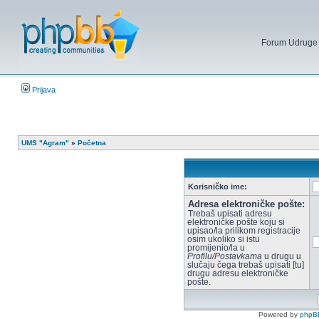
Forum Udruge mi
Prijava
UMS "Agram"
»
Početna
Korisničko ime:
Adresa elektroničke pošte:
Trebaš upisati adresu
elektroničke pošte koju si
upisao/la prilikom registracije
osim ukoliko si istu
promijenio/la u
Profilu/Postavkama
u drugu u
slučaju čega trebaš upisati [tu]
drugu adresu elektroničke
pošte.
Powered by
phpB