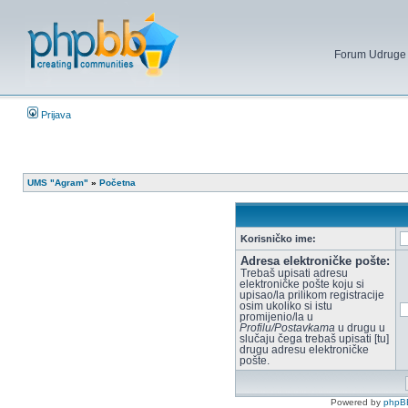
Forum Udruge mi
Prijava
UMS "Agram"
»
Početna
Korisničko ime:
Adresa elektroničke pošte:
Trebaš upisati adresu
elektroničke pošte koju si
upisao/la prilikom registracije
osim ukoliko si istu
promijenio/la u
Profilu/Postavkama
u drugu u
slučaju čega trebaš upisati [tu]
drugu adresu elektroničke
pošte.
Powered by
phpB