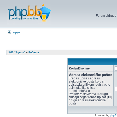
Forum Udruge mi
Prijava
UMS "Agram"
»
Početna
Korisničko ime:
Adresa elektroničke pošte:
Trebaš upisati adresu
elektroničke pošte koju si
upisao/la prilikom registracije
osim ukoliko si istu
promijenio/la u
Profilu/Postavkama
u drugu u
slučaju čega trebaš upisati [tu]
drugu adresu elektroničke
pošte.
Powered by
phpB