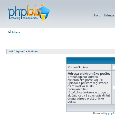
Forum Udruge mi
Prijava
UMS "Agram"
»
Početna
Korisničko ime:
Adresa elektroničke pošte:
Trebaš upisati adresu
elektroničke pošte koju si
upisao/la prilikom registracije
osim ukoliko si istu
promijenio/la u
Profilu/Postavkama
u drugu u
slučaju čega trebaš upisati [tu]
drugu adresu elektroničke
pošte.
Powered by
phpB