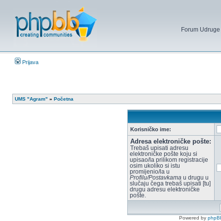
Forum Udruge mi
Prijava
UMS "Agram"
»
Početna
Korisničko ime:
Adresa elektroničke pošte:
Trebaš upisati adresu
elektroničke pošte koju si
upisao/la prilikom registracije
osim ukoliko si istu
promijenio/la u
Profilu/Postavkama
u drugu u
slučaju čega trebaš upisati [tu]
drugu adresu elektroničke
pošte.
Powered by
phpB