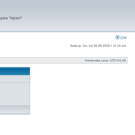
 igara "Agram"
ČPP
Sada je: čet, kol 06.08.2026 • 11:16 am.
Vremenska zona:
UTC+01:00