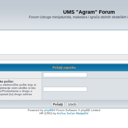
UMS "Agram" Forum
Forum Udruge minijaturista, maketara i igrača stolnih strateških
Pošalji zaporku
ke pošte:
u elektroničke pošte koju si
istracije osim ukoliko si istu
ilu/Postavkama
u drugu u
upisati [tu] drugu adresu
Powered by
phpBB
® Forum Software © phpBB Limited
HR (CRO) by
Ančica Sečan Matijaščić