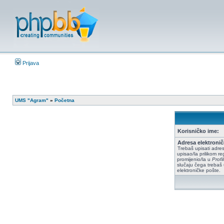
Prijava
UMS "Agram"
»
Početna
Korisničko ime:
Adresa elektronič
Trebaš upisati adres
upisao/la prilikom reg
promijenio/la u
Prof
slučaju čega trebaš 
elektroničke pošte.