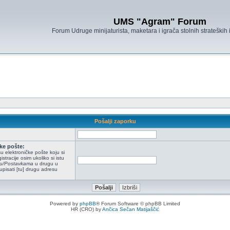
UMS "Agram" Forum
Forum Udruge minijaturista, maketara i igrača stolnih strateških
Pošalji zaporku
ke pošte:
u elektroničke pošte koju si
istracije osim ukoliko si istu
ilu/Postavkama
u drugu u
upisati [tu] drugu adresu
Powered by
phpBB
® Forum Software © phpBB Limited
HR (CRO) by
Ančica Sečan Matijaščić