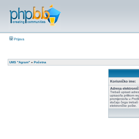
Prijava
UMS "Agram"
»
Početna
Korisničko ime:
Adresa elektronič
Trebaš upisati adres
upisao/la prilikom reg
promijenio/la u
Prof
slučaju čega trebaš 
elektroničke pošte.