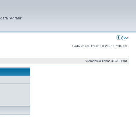
 igara "Agram"
ČPP
Sada je: čet, kol 06.08.2026 • 7:36 am.
Vremenska zona:
UTC+01:00