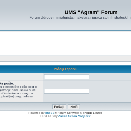
UMS "Agram" Forum
Forum Udruge minijaturista, maketara i igrača stolnih strateških
Pošalji zaporku
ke pošte:
u elektroničke pošte koju si
istracije osim ukoliko si istu
ilu/Postavkama
u drugu u
upisati [tu] drugu adresu
Powered by
phpBB
® Forum Software © phpBB Limited
HR (CRO) by
Ančica Sečan Matijaščić