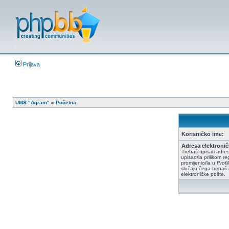
Prijava
UMS "Agram"
»
Početna
Korisničko ime:
Adresa elektronič
Trebaš upisati adres
upisao/la prilikom reg
promijenio/la u
Prof
slučaju čega trebaš 
elektroničke pošte.