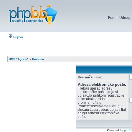
Forum Udruge mi
Prijava
UMS "Agram"
»
Početna
Korisničko ime:
Adresa elektroničke pošte:
Trebaš upisati adresu
elektroničke pošte koju si
upisao/la prilikom registracije
osim ukoliko si istu
promijenio/la u
Profilu/Postavkama
u drugu u
slučaju čega trebaš upisati [tu]
drugu adresu elektroničke
pošte.
Powered by
phpB