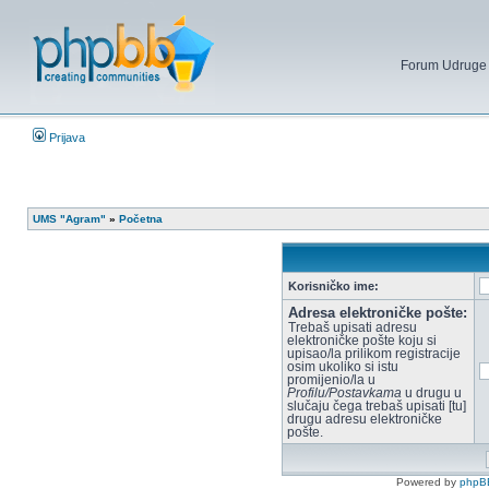
Forum Udruge mi
Prijava
UMS "Agram"
»
Početna
Korisničko ime:
Adresa elektroničke pošte:
Trebaš upisati adresu
elektroničke pošte koju si
upisao/la prilikom registracije
osim ukoliko si istu
promijenio/la u
Profilu/Postavkama
u drugu u
slučaju čega trebaš upisati [tu]
drugu adresu elektroničke
pošte.
Powered by
phpB