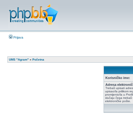
Prijava
UMS "Agram"
»
Početna
Korisničko ime:
Adresa elektronič
Trebaš upisati adres
upisao/la prilikom reg
promijenio/la u
Prof
slučaju čega trebaš 
elektroničke pošte.