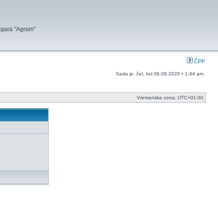
 igara "Agram"
ČPP
Sada je: čet, kol 06.08.2026 • 1:44 am.
Vremenska zona:
UTC+01:00