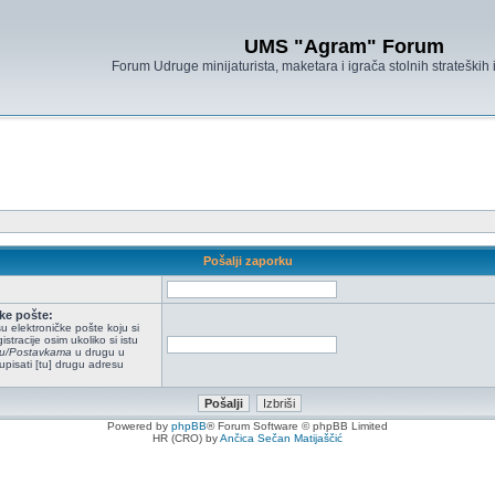
UMS "Agram" Forum
Forum Udruge minijaturista, maketara i igrača stolnih strateških
Pošalji zaporku
ke pošte:
u elektroničke pošte koju si
istracije osim ukoliko si istu
ilu/Postavkama
u drugu u
upisati [tu] drugu adresu
Powered by
phpBB
® Forum Software © phpBB Limited
HR (CRO) by
Ančica Sečan Matijaščić