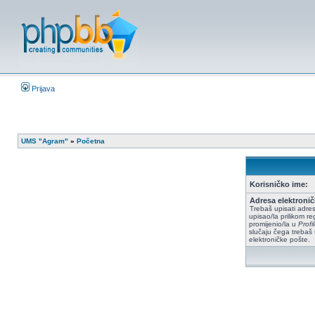
Prijava
UMS "Agram"
»
Početna
Korisničko ime:
Adresa elektronič
Trebaš upisati adres
upisao/la prilikom reg
promijenio/la u
Prof
slučaju čega trebaš 
elektroničke pošte.