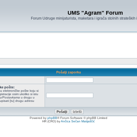
UMS "Agram" Forum
Forum Udruge minijaturista, maketara i igrača stolnih strateških
Pošalji zaporku
ke pošte:
u elektroničke pošte koju si
istracije osim ukoliko si istu
ilu/Postavkama
u drugu u
upisati [tu] drugu adresu
Powered by
phpBB
® Forum Software © phpBB Limited
HR (CRO) by
Ančica Sečan Matijaščić