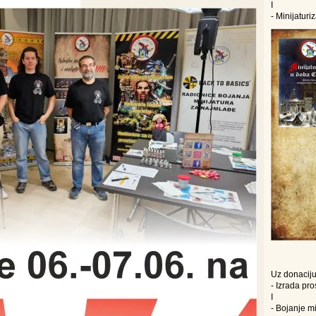
I
- Minijatur
Uz donaciju
- Izrada pr
I
- Bojanje mi