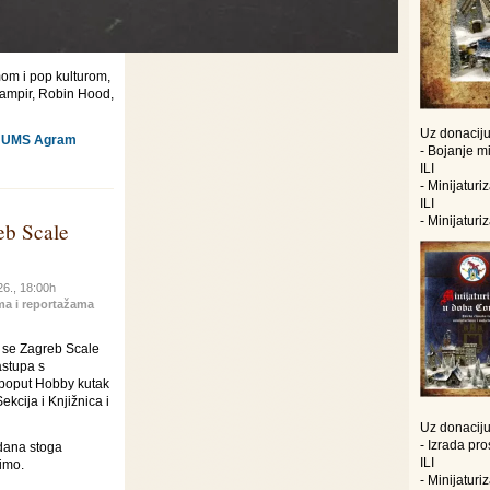
lmom i pop kulturom,
Vampir, Robin Hood,
Uz donaciju
ja UMS Agram
- Bojanje mi
ILI
- Minijatur
ILI
- Minijatur
b Scale
26., 18:00h
ma i reportažama
a se Zagreb Scale
stupa s
 poput Hobby kutak
kcija i Knjižnica i
Uz donaciju
- Izrada pr
 dana stoga
ILI
vimo.
- Minijatur