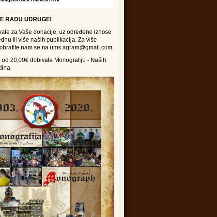
E RADU UDRUGE!
ale za Vaše donacije, uz određene iznose
ednu ili više naših publikacija. Za više
a obratite nam se na ums.agram@gmail.com.
 od 20,00€ dobivate Monografiju - Naših
dina.