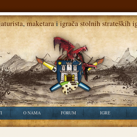
aturista
,
maketara
i
igrača stolnih strateških i
I
O NAMA
FORUM
IGRE