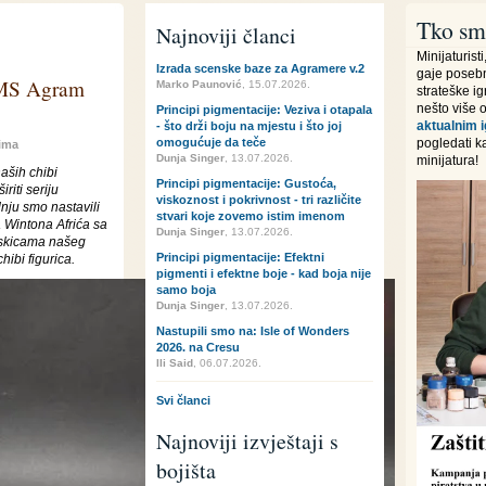
Tko sm
Najnoviji članci
Minijaturisti
Izrada scenske baze za Agramere v.2
gaje posebnu
UMS Agram
Marko Paunović
, 15.07.2026.
strateške i
nešto više 
Principi pigmentacije: Veziva i otapala
aktualnim 
- što drži boju na mjestu i što joj
omogućuje da teče
pogledati k
ima
Dunja Singer
, 13.07.2026.
minijatura!
aših chibi
Principi pigmentacije: Gustoća,
riti seriju
viskoznost i pokrivnost - tri različite
dnju smo nastavili
stvari koje zovemo istim imenom
 Wintona Afrića sa
Dunja Singer
, 13.07.2026.
 skicama našeg
Principi pigmentacije: Efektni
hibi figurica.
pigmenti i efektne boje - kad boja nije
samo boja
Dunja Singer
, 13.07.2026.
Nastupili smo na: Isle of Wonders
2026. na Cresu
Ili Said
, 06.07.2026.
Svi članci
Najnoviji izvještaji s
bojišta