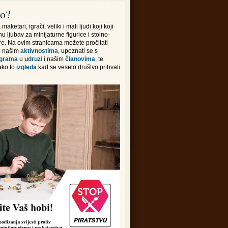
o?
, maketari, igrači, veliki i mali ljudi koji koji
 ljubav za minijaturne figurice i stolno-
gre. Na ovim stranicama možete pročitati
o našim
aktivnostima
, upoznati se s
igrama
u
udruzi
i našim
članovima
, te
ako to
izgleda
kad se veselo društvo prihvati