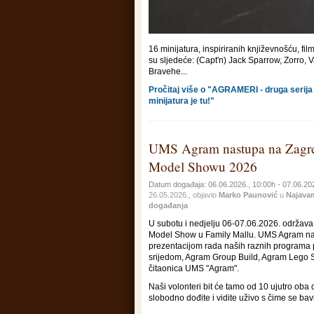
16 minijatura, inspiriranih književnošću, fi
su sljedeće: (Capt'n) Jack Sparrow, Zorro, 
Bravehe...
Pročitaj više o "AGRAMERI - druga seri
minijatura je tu!"
UMS Agram nastupa na Zagre
Model Showu 2026
Datum događaja: 06.06.2026., 10:00h - 07.06.20
26.05.2026., objavio
Marko Paunović
u
Najava
događanja
U subotu i nedjelju 06-07.06.2026. održav
Model Show u Family Mallu. UMS Agram na
prezentacijom rada naših raznih programa
srijedom, Agram Group Build, Agram Lego Se
čitaonica UMS "Agram".
Naši volonteri bit će tamo od 10 ujutro oba
slobodno dođite i vidite uživo s čime se ba