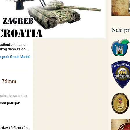
Naši pri
radionice bojanja
akog dana za do ...
Zagreb Scale Model
 - 75mm
stima iz radionice
m patuljak
 žrtava fašizma 14,