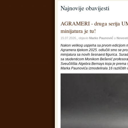
Najnovije obavijesti
AGRAMERI - druga serija 
minijatura je tu!
15.07.2026., objavio
Marko Paunović
u
Novost
Nakon velikog uspjeha sa prvom edicijom n
Agramera tijekom 2025. odlučili smo se proši
minijatura sa novih šesnaest figurica. Sura
sa studenticom Monikom Bešenić profesora
Sveučilišta Algebra Bernays koja je prema
Marka Paunovića izmodelirala 16 različitih c