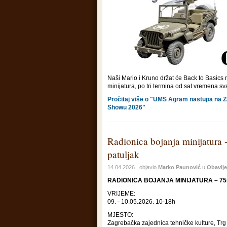
Naši Mario i Kruno držat će Back to Basics 
minijatura, po tri termina od sat vremena sv
Pročitaj više o "UMS Agram nastupa na 
Showu 2026"
Radionica bojanja minijatura
patuljak
14.04.2026., objavio
Marko Paunović
u
Obavije
RADIONICA BOJANJA MINIJATURA – 75m
VRIJEME:
09. - 10.05.2026. 10-18h
MJESTO:
Zagrebačka zajednica tehničke kulture, Trg