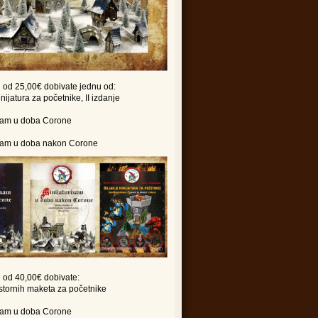
 od 25,00€ dobivate jednu od:
nijatura za početnike, II izdanje
izam u doba Corone
izam u doba nakon Corone
 od 40,00€ dobivate:
ostornih maketa za početnike
izam u doba Corone