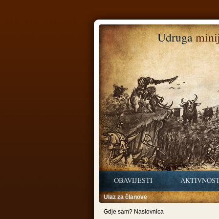
Udruga
minij
OBAVIJESTI
AKTIVNOST
Ulaz za članove
Gdje sam? Naslovnica