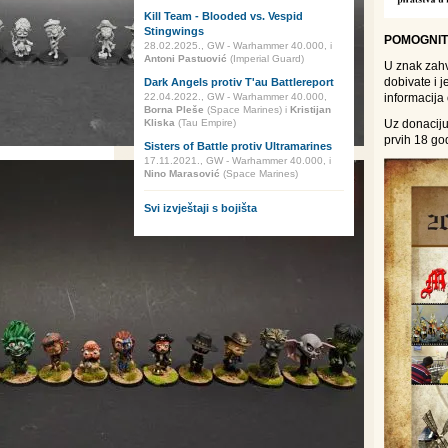
Kill Team - Blooded vs. Vespid
Stingwings
POMOGNIT
28.02.2025., GW - Warhammer 40.000, i
Antoni Pastuović
(Imperial Guard)
U znak zahv
dobivate i j
Dark Angels protiv T'au Battlereport
22.04.2022., GW - Warhammer 40.000,
informacij
Borna Pleše
(Space Marines) i
Kristijan
Kliska
(Tau Empire)
Uz donaciju
prvih 18 go
Sisters of Battle protiv Ultramarines
17.11.2021., GW - Warhammer 40.000, i
Nino Marasović
(Space Marines)
Svi izvještaji s bojišta