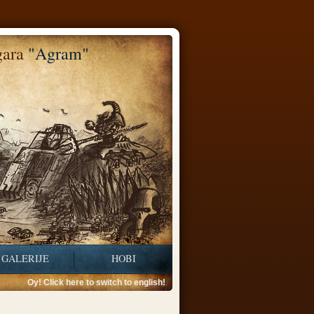
gara
"Agram"
GALERIJE
HOBI
Oy! Click here to switch to english!