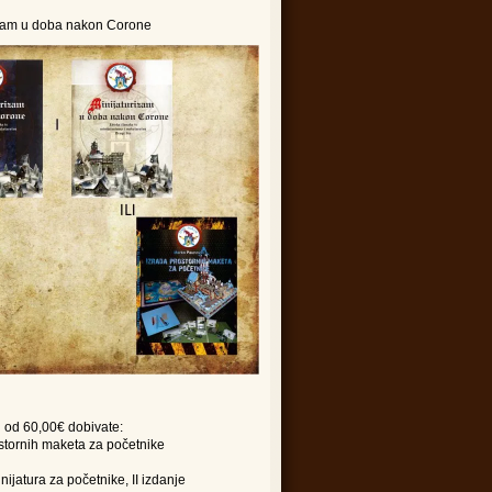
izam u doba nakon Corone
 od 60,00€ dobivate:
ostornih maketa za početnike
nijatura za početnike, II izdanje