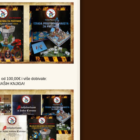
 od 100,00€ i više dobivate:
NAŠIH KNJIGA!